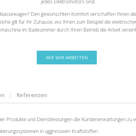
jedes Elektromotors sind.
telklassewagen? Den gewünschten Komfort verschaffen Ihnen di
che gilt für Ihr Zuhause, wo Ihnen zum Beispiel die elektrisch
aschine im Badezimmer durch Ihren Betrieb die Arbeit verein
WIE WIR ARBEITEN
en
Referenzen
der Produkte und Dienstleistungen die Kundenerwartungen zu erf
ierungssystemen in aggressiven Kraftstoffen