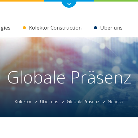
ogies
Kolektor Construction
Über uns
Globale Präsenz
Kolektor
Über uns
Globale Präsenz
Nebesa
>
>
>